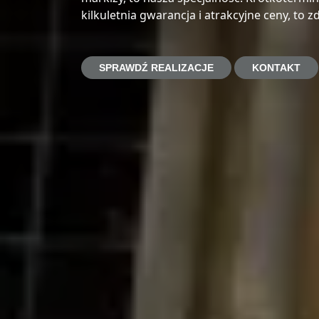
kilkuletnia gwarancja i atrakcyjne ceny, to 
SPRAWDŹ REALIZACJE
KONTAKT