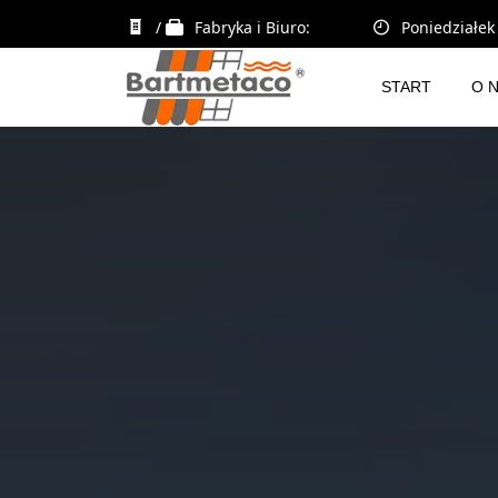
/
Fabryka i Biuro:
Poniedziałek 
START
O 