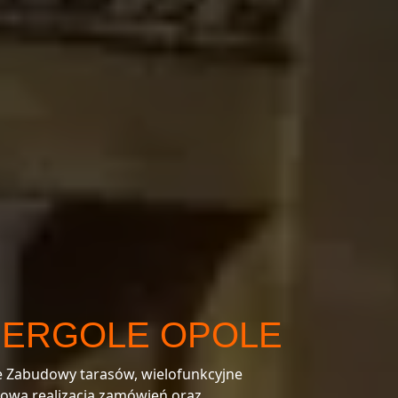
PERGOLE OPOLE
łe Zabudowy tarasów, wielofunkcyjne
nowa realizacja zamówień oraz