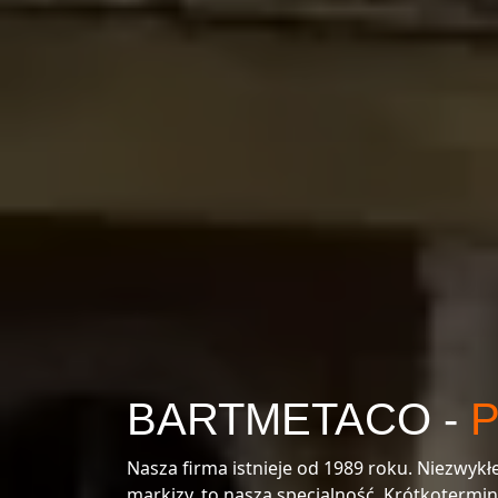
BARTMETACO -
Nasza firma istnieje od 1989 roku. Niezwyk
markizy, to nasza specjalność. Krótkotermi