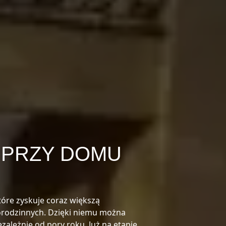
 PRZY DOMU
óre zyskuje coraz większą
orodzinnych. Dzięki niemu można
ezależnie od pory roku. Już na etapie