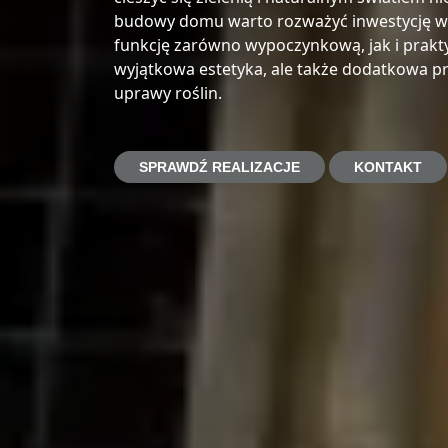
budowy domu warto rozważyć inwestycję w
funkcję zarówno wypoczynkową, jak i praktyc
wyjątkowa estetyka, ale także dodatkowa pr
uprawy roślin.
SPRAWDŹ REALIZACJE
KONTAKT