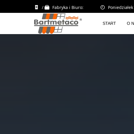
/
Fabryka i Biuro:
Poniedziałek 
START
O 