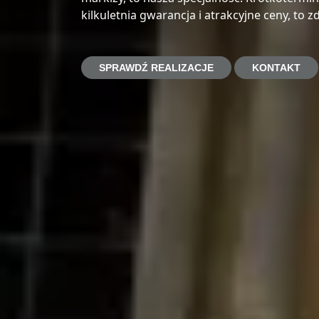
kilkuletnia gwarancja i atrakcyjne ceny, to 
SPRAWDŹ REALIZACJE
KONTAKT