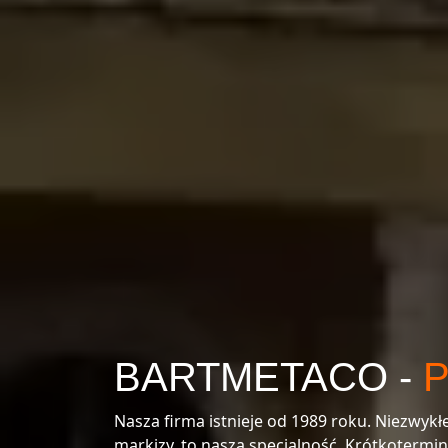
BARTMETACO -
Nasza firma istnieje od 1989 roku. Niezwyk
markizy, to nasza specjalność. Krótkotermi