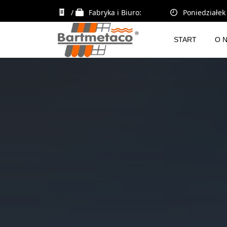
/
Fabryka i Biuro:
Poniedziałek 
START
O 