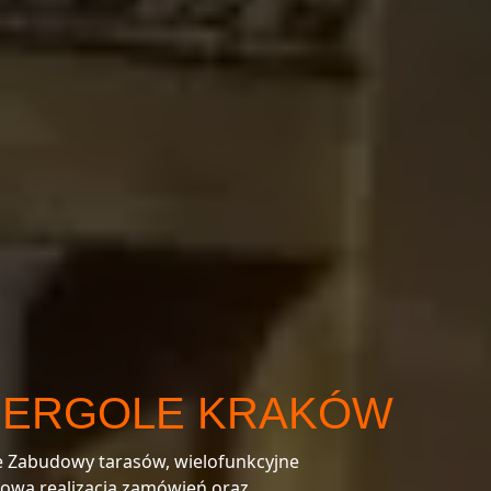
PERGOLE KRAKÓW
łe Zabudowy tarasów, wielofunkcyjne
nowa realizacja zamówień oraz