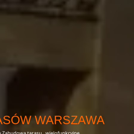
ASÓW WARSZAWA
łe Zabudowa tarasu , wielofunkcyjne