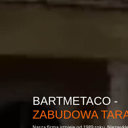
BARTMETACO -
ZABUDOWA TAR
Nasza firma istnieje od 1989 roku. Niezwyk