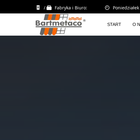
/
Fabryka i Biuro:
Poniedziałek 
START
O 