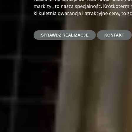
markizy , to nasza specjalność. Krótkoterm
kilkuletnia gwarancja i atrakcyjne ceny, to 
SPRAWDŹ REALIZACJE
KONTAKT