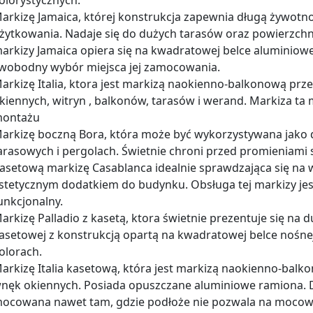
olorystycznych.
arkizę Jamaica, której konstrukcja zapewnia długą żywo
żytkowania. Nadaje się do dużych tarasów oraz powierzchni
arkizy Jamaica opiera się na kwadratowej belce aluminiowej
wobodny wybór miejsca jej zamocowania.
arkizę Italia, ktora jest markizą naokienno-balkonową prz
kiennych, witryn , balkonów, tarasów i werand. Markiza ta 
ontażu
arkizę boczną Bora, która może być wykorzystywana jako
arasowych i pergolach. Świetnie chroni przed promieniami
asetową markizę Casablanca idealnie sprawdzająca się na 
stetycznym dodatkiem do budynku. Obsługa tej markizy jes
unkcjonalny.
arkizę Palladio z kasetą, ktora świetnie prezentuje się na 
asetowej z konstrukcją opartą na kwadratowej belce nośnej
olorach.
arkizę Italia kasetową, która jest markizą naokienno-balk
nęk okiennych. Posiada opuszczane aluminiowe ramiona. Dz
ocowana nawet tam, gdzie podłoże nie pozwala na mocow