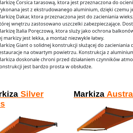
arkizę Corsica tarasową, ktora jest przeznaczona do ocieni
ykonana jest z ekstrudowanego aluminium, dzięki czemu jes
arkizę Dakar, ktora przeznaczona jest do zacieniania wiek
tórej wnętrzu zastosowano uszczelki zabezpieczające. Dost
arkizę Italia Poręczową, ktora sluży jako ochrona balkonó
ej markizy jest lekka, a montaż niezwykle łatwy.
arkizę Giant o solidnej konstrukcji służącej do zacieniania 
estauracje na otwartym powietrzu. Konstrukcja z aluminium
arkiza doskonale chroni przed działaniem czynników atm
onstrukcji jest bardzo prosta w obsłudze.
rkiza
Silver
Markiza
Austra
us