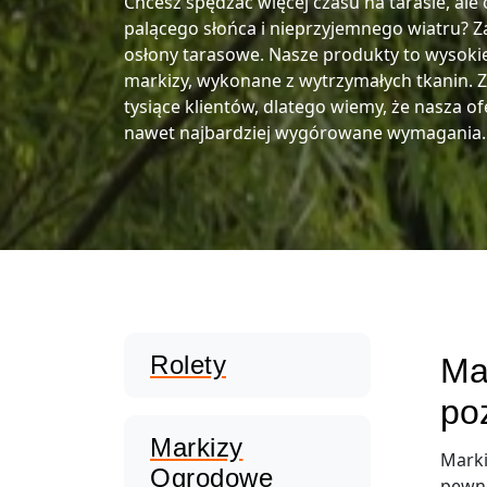
Chcesz spędzać więcej czasu na tarasie, ale
palącego słońca i nieprzyjemnego wiatru? Z
osłony tarasowe. Nasze produkty to wysokie
markizy, wykonane z wytrzymałych tkanin. 
tysiące klientów, dlatego wiemy, że nasza of
nawet najbardziej wygórowane wymagania.
Rolety
Ma
po
Markizy
Marki
Ogrodowe
pewno