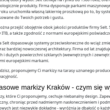
ologicznie produkty. Firma dysponuje parkami maszynowym
roku uruchomiła własną lakiernię proszkową po to, by syste
owane do Twoich potrzeb i gustu.
ożna przejść obojętnie obok jakości produktów firmy Selt. Ś
y ITB, a także zgodność z normami europejskimi poświadczo
 Selt dopasowuje systemy przeciwsłoneczne do wciąż zmien
raz bardziej nowoczesnej architektury. Firma od lat znajd
h i dużych powierzchni szklanych (wewnętrznych i zewnętrz
mi europejskimi markami.
idzisz, proponujemy Ci markizy na tarasy uznanego produce
acyjność.
asowe markizy Kraków - czym się w
zy, które Ci proponujemy, cechuje niebanalny design. Zape
czny, chroniąc przed nadmiernym nasłonecznieniem i pod
owych jest niezwykle dokładne - wyróżnia je dbałość o każ