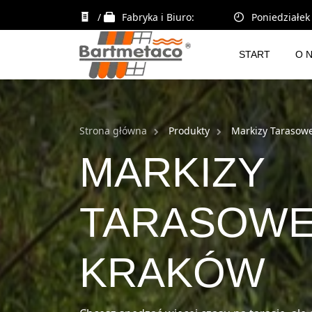
/
Fabryka i Biuro:
Poniedziałek 
START
O 
Strona główna
Produkty
Markizy Tarasow
MARKIZY
TARASOW
KRAKÓW