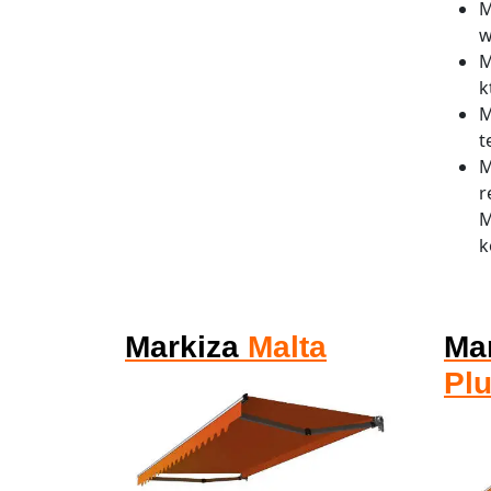
M
w
M
k
M
t
M
r
M
k
Markiza
Malta
Ma
Pl