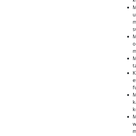
k
M
u
m
s
M
o
m
M
t
K
e
f
M
k
k
M
w
m