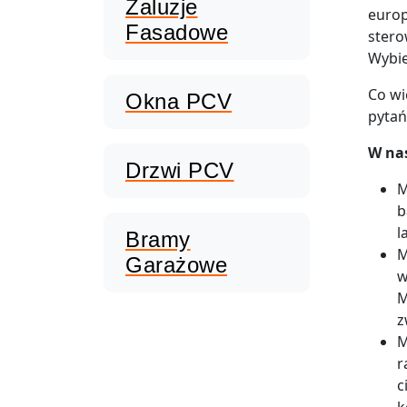
Żaluzje
europ
Fasadowe
stero
Wybie
Co wi
Okna PCV
pytań
W nas
Drzwi PCV
M
b
l
Bramy
M
Garażowe
w
M
z
M
r
c