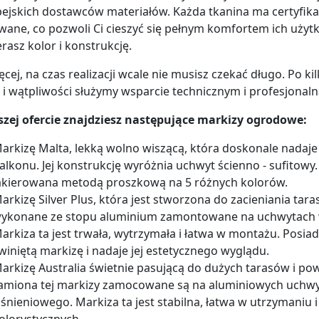
ejskich dostawców materiałów. Każda tkanina ma certyfikat
wane, co pozwoli Ci cieszyć się pełnym komfortem ich użytk
rasz kolor i konstrukcję.
ęcej, na czas realizacji wcale nie musisz czekać długo. Po ki
 i wątpliwości służymy wsparcie technicznym i profesjonal
zej ofercie znajdziesz następujące markizy ogrodowe:
arkizę Malta, lekką wolno wiszącą, która doskonale nadaje s
alkonu. Jej konstrukcję wyróżnia uchwyt ścienno - sufitowy.
akierowana metodą proszkową na 5 różnych kolorów.
arkizę Silver Plus, która jest stworzona do zacieniania ta
ykonane ze stopu aluminium zamontowane na uchwytach 
arkiza ta jest trwała, wytrzymała i łatwa w montażu. Posia
winiętą markizę i nadaje jej estetycznego wyglądu.
arkizę Australia świetnie pasującą do dużych tarasów i p
amiona tej markizy zamocowane są na aluminiowych uch
iśnieniowego. Markiza ta jest stabilna, łatwa w utrzymaniu