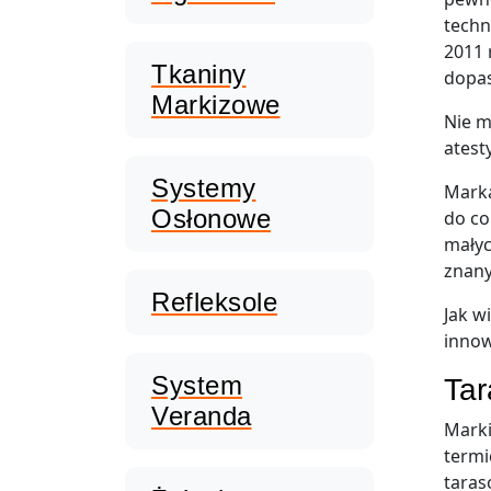
techn
2011 
Tkaniny
dopas
Markizowe
Nie m
atest
Systemy
Marka
Osłonowe
do co
małyc
znany
Refleksole
Jak w
innow
System
Tar
Veranda
Marki
termi
taras