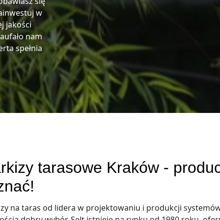
 obawiasz się
ainwestuj w
j jakości
Zaufało nam
erta spełnia
rkizy tarasowe Kraków - produc
znać!
zy na taras od lidera w projektowaniu i produkcji systemów 
ścią dobry wybór. Selt istnieje na rynku od 1980 roku, o