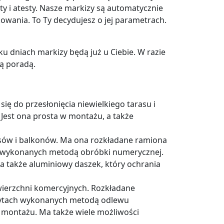
y i atesty. Nasze markizy są automatycznie
owania. To Ty decydujesz o jej parametrach.
lku dniach markizy będą już u Ciebie. W razie
ną poradą.
ię do przesłonięcia niewielkiego tarasu i
 Jest ona prosta w montażu, a także
rasów i balkonów. Ma ona rozkładane ramiona
wykonanych metodą obróbki numerycznej.
da także aluminiowy daszek, który ochrania
owierzchni komercyjnych. Rozkładane
wytach wykonanych metodą odlewu
 i montażu. Ma także wiele możliwości