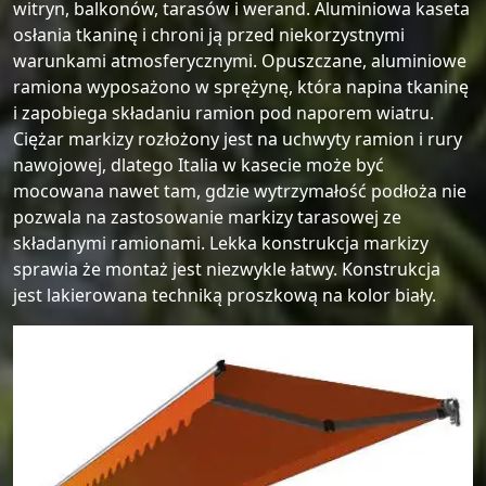
witryn, balkonów, tarasów i werand. Aluminiowa kaseta
Systemy Osłonowe >
Konstrukcje tarasowe
osłania tkaninę i chroni ją przed niekorzystnymi
Zadaszenie Tarasu >
Refleksole
warunkami atmosferycznymi. Opuszczane, aluminiowe
Okna PCV/ALU
Przeszklony taras
ramiona wyposażono w sprężynę, która napina tkaninę
Nowoczesna zabudowa tarasu
System Veranda
Pergole >
Drzwi PCV/ALU
Szklana zabudowa tarasu
i zapobiega składaniu ramion pod naporem wiatru.
Zadaszenia na taras
Ciężar markizy rozłożony jest na uchwyty ramion i rury
Żaluzje fasadowe
Bramy Garażowe
Szklane Tarasy
Pergola Rozsuwana
Zadaszenie Ganku
nawojowej, dlatego Italia w kasecie może być
Zadaszenie tarasu drewniane
mocowana nawet tam, gdzie wytrzymałość podłoża nie
Tarasy oszklone
Pergole Tarasowe Wolnostojące
Zadaszenie tarasu nowoczesne
pozwala na zastosowanie markizy tarasowej ze
Taras zimowy
Pergole Aluminiowe
składanymi ramionami. Lekka konstrukcja markizy
Zadaszenie tarasu przydomowe
sprawia że montaż jest niezwykle łatwy. Konstrukcja
Tarasola
Pergole Metalowe
jest lakierowana techniką proszkową na kolor biały.
Zadaszenie tarasu rozsuwane
Tarasy zadaszenia
Pergole Ogrodowe
Zabudowa tarasu szkłem
Pergole Segmentowe
Zwijane zadaszenie tarasu
Pergole Tarasowe
Zabudowa tarasu stała