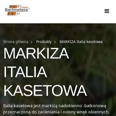
START
Strona główna
O NAS
Produkty
MARKIZA Italia kasetowa
MARKIZA
USŁUGI
ITALIA
PRODUKTY
Ogrody Zimowe >
Rolety
Nowoczesne ogrody zimowe
FAQ
Werandy
KASETOWA
Markizy Ogrodowe
Ogród zimowy na tarasie
KONTAKT
Zabudowa Tarasu >
Markizy Tarasowe
Ogród zimowy przy domu
Daszki na taras
BLOG
Zabudowa Balkonu
Italia kasetowa jest markizą nadokienno -balkonową
Tkaniny Markizowe
Ogród zimowy wolnostojący
przeznaczoną do zacieniania i osłony wnęk okiennych,
Oranżeria na tarasie
Zadaszenie Basenu