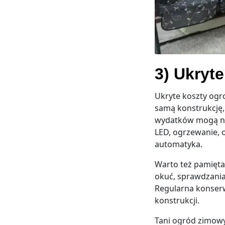
3) Ukryt
Ukryte koszty ogr
samą konstrukcję
wydatków mogą nal
LED, ogrzewanie, 
automatyka.
Warto też pamięta
okuć, sprawdzania
Regularna konserw
konstrukcji.
Tani ogród zimowy