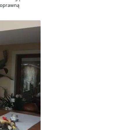
łnoprawną