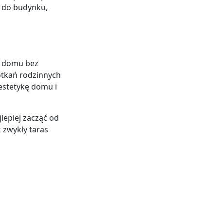
a do budynku,
e domu bez
otkań rodzinnych
estetykę domu i
lepiej zacząć od
 zwykły taras