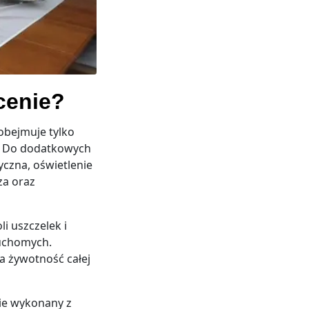
cenie?
obejmuje tylko
. Do dodatkowych
czna, oświetlenie
za oraz
i uszczelek i
ruchomych.
a żywotność całej
nie wykonany z