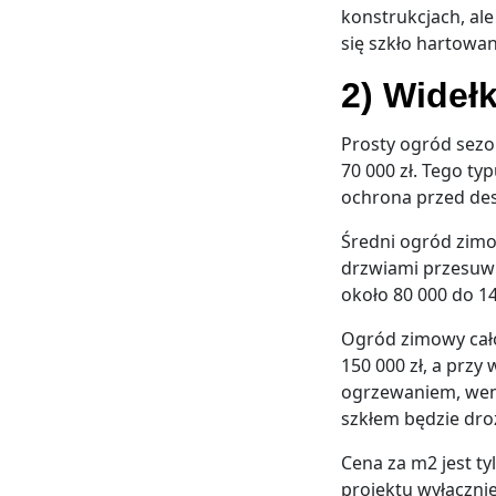
konstrukcjach, ale
się szkło hartowa
2) Wideł
Prosty ogród sezo
70 000 zł. Tego ty
ochrona przed des
Średni ogród zimo
drzwiami przesuw
około 80 000 do 14
Ogród zimowy cało
150 000 zł, a przy
ogrzewaniem, went
szkłem będzie droż
Cena za m2 jest ty
projektu wyłączni