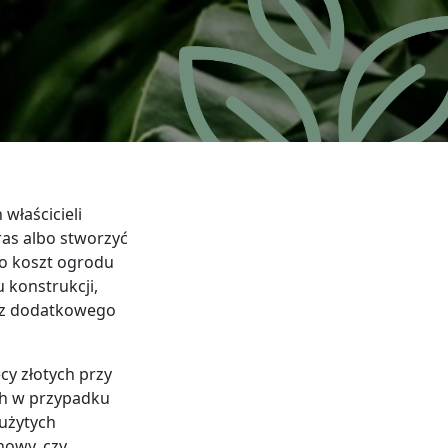
właścicieli
as albo stworzyć
bo koszt ogrodu
 konstrukcji,
raz dodatkowego
cy złotych przy
ch w przypadku
 użytych
nowy, czy