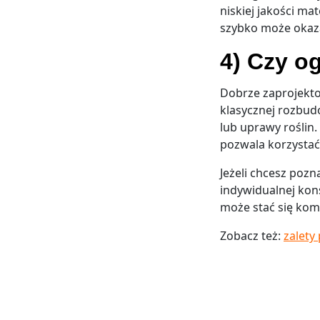
niskiej jakości ma
szybko może okaza
4) Czy o
Dobrze zaprojekt
klasycznej rozbud
lub uprawy roślin
pozwala korzystać 
Jeżeli chcesz poz
indywidualnej kons
może stać się komf
Zobacz też:
zalety