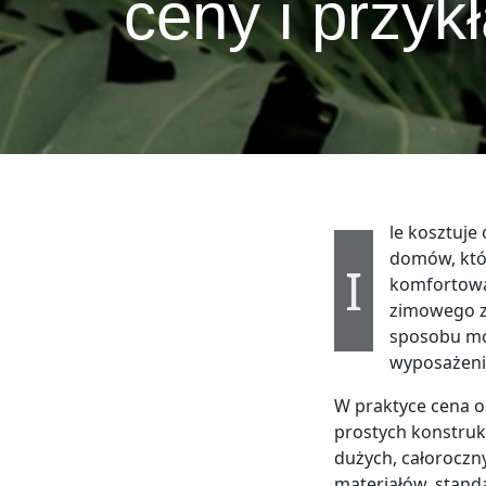
ceny i przyk
le kosztuje
domów, któ
I
komfortową 
zimowego za
sposobu mon
wyposażeni
W praktyce cena o
prostych konstruk
dużych, całoroczn
materiałów, stand