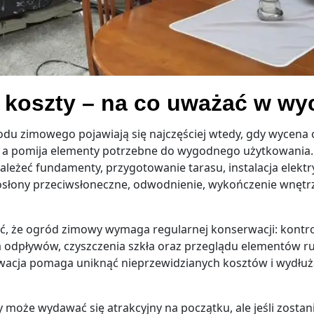
e koszty – na co uważać w wy
odu zimowego pojawiają się najczęściej wtedy, gdy wycena 
, a pomija elementy potrzebne do wygodnego użytkowania
eżeć fundamenty, przygotowanie tarasu, instalacja elektry
osłony przeciwsłoneczne, odwodnienie, wykończenie wnętr
ć, że ogród zimowy wymaga regularnej konserwacji: kontrol
 odpływów, czyszczenia szkła oraz przeglądu elementów 
acja pomaga uniknąć nieprzewidzianych kosztów i wydłuż
 może wydawać się atrakcyjny na początku, ale jeśli zosta