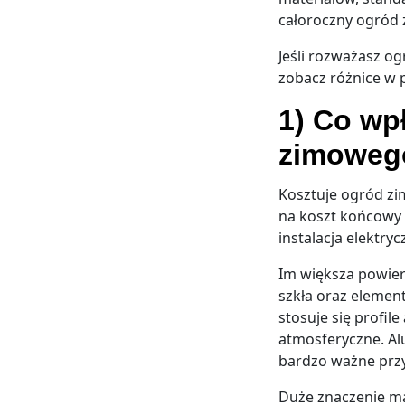
całoroczny ogród 
Jeśli rozważasz o
zobacz różnice w 
1) Co wp
zimoweg
Kosztuje ogród zi
na koszt końcowy t
instalacja elektry
Im większa powierz
szkła oraz elemen
stosuje się profil
atmosferyczne. Al
bardzo ważne prz
Duże znaczenie ma