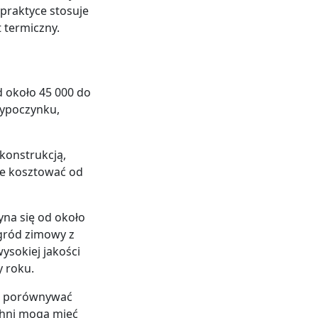
 praktyce stosuje
 termiczny.
 około 45 000 do
wypoczynku,
konstrukcją,
e kosztować od
yna się od około
ogród zimowy z
ysokiej jakości
y roku.
wie porównywać
chni mogą mieć