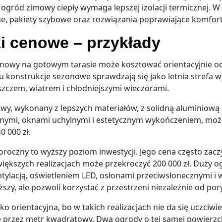
 ogród zimowy ciepły wymaga lepszej izolacji termicznej. W
ne, pakiety szybowe oraz rozwiązania poprawiające komfort
ki cenowe – przykłady
nowy na gotowym tarasie może kosztować orientacyjnie od
pu konstrukcje sezonowe sprawdzają się jako letnia strefa 
zczem, wiatrem i chłodniejszymi wieczorami.
wy, wykonany z lepszych materiałów, z solidną aluminiową 
nymi, oknami uchylnymi i estetycznym wykończeniem, moż
0 000 zł.
roczny to wyższy poziom inwestycji. Jego cena często zacz
 większych realizacjach może przekroczyć 200 000 zł. Duży 
ylacją, oświetleniem LED, osłonami przeciwsłonecznymi i w
szy, ale pozwoli korzystać z przestrzeni niezależnie od por
lko orientacyjna, bo w takich realizacjach nie da się uczci
e przez metr kwadratowy. Dwa ogrody o tej samej powierz