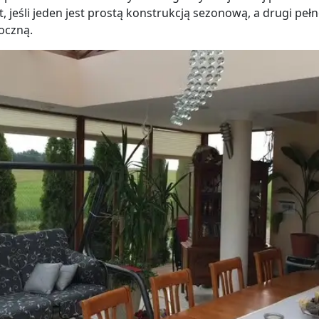
t, jeśli jeden jest prostą konstrukcją sezonową, a drugi pe
oczną.