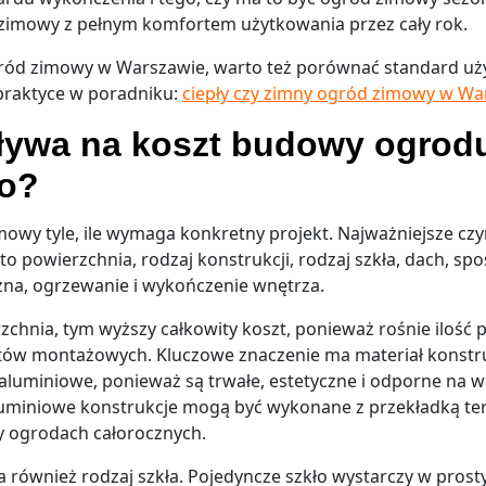
zimowy z pełnym komfortem użytkowania przez cały rok.
gród zimowy w Warszawie, warto też porównać standard uż
praktyce w poradniku:
ciepły czy zimny ogród zimowy w Wa
ływa na koszt budowy ogrod
o?
mowy tyle, ile wymaga konkretny projekt. Najważniejsze cz
o powierzchnia, rodzaj konstrukcji, rodzaj szkła, dach, sp
czna, ogrzewanie i wykończenie wnętrza.
chnia, tym wyższy całkowity koszt, ponieważ rośnie ilość pr
tów montażowych. Kluczowe znaczenie ma materiał konstruk
e aluminiowe, ponieważ są trwałe, estetyczne i odporne na 
uminiowe konstrukcje mogą być wykonane z przekładką ter
y ogrodach całorocznych.
 również rodzaj szkła. Pojedyncze szkło wystarczy w pros