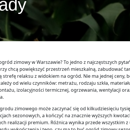
łady
 ogród zimowy w Warszawie? To jedno z najczęstszych pytań 
rzy chcą powiększyć przestrzeń mieszkalną, zabudować tar
strefę relaksu z widokiem na ogród. Nie ma jednej ceny, 
leży od wielu czynników: metrażu, rodzaju szkła, materiału
tażu, izolacyjności termicznej, ogrzewania, wentylacji o
a.
grodu zimowego może zaczynać się od kilkudziesięciu tysię
cjach sezonowych, a kończyć na znacznie wyższych kwota
ych realizacji premium. Różnica wynika przede wszystkim z
ardu wykończenia i tego, czy ma to być ogród zimowy sezo