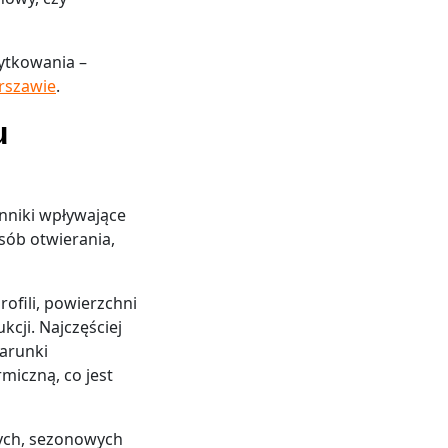
ytkowania –
rszawie
.
u
ynniki wpływające
osób otwierania,
ofili, powierzchni
cji. Najczęściej
warunki
miczną, co jest
tych, sezonowych