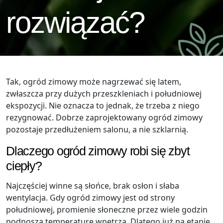
Systemy Osłonowe >
rozwiązać?
Konstrukcje tarasowe
Zadaszenie Tarasu >
Refleksole
Okna PCV/ALU
Przeszklony taras
Nowoczesna zabudowa tarasu
System Veranda
Pergole >
Drzwi PCV/ALU
Szklana zabudowa tarasu
Zadaszenia na taras
Żaluzje fasadowe
Bramy Garażowe
Szklane Tarasy
Pergola Rozsuwana
Zadaszenie Ganku
Zadaszenie tarasu drewniane
Tak, ogród zimowy może nagrzewać się latem,
Tarasy oszklone
Pergole Tarasowe Wolnostojące
zwłaszcza przy dużych przeszkleniach i południowej
Zadaszenie tarasu nowoczesne
ekspozycji. Nie oznacza to jednak, że trzeba z niego
Taras zimowy
Pergole Aluminiowe
rezygnować. Dobrze zaprojektowany ogród zimowy
Zadaszenie tarasu przydomowe
Tarasola
Pergole Metalowe
pozostaje przedłużeniem salonu, a nie szklarnią.
Zadaszenie tarasu rozsuwane
Tarasy zadaszenia
Pergole Ogrodowe
Dlaczego ogród zimowy robi się zbyt
ciepły?
Zabudowa tarasu szkłem
Pergole Segmentowe
Zwijane zadaszenie tarasu
Pergole Tarasowe
Najczęściej winne są słońce, brak osłon i słaba
wentylacja. Gdy ogród zimowy jest od strony
Zabudowa tarasu stała
południowej, promienie słoneczne przez wiele godzin
podnoszą temperaturę wnętrza. Dlatego już na etapie